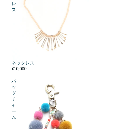
レ
ス
ネックレス
¥10,000
バ
ッ
グ
チ
ャ
ー
ム