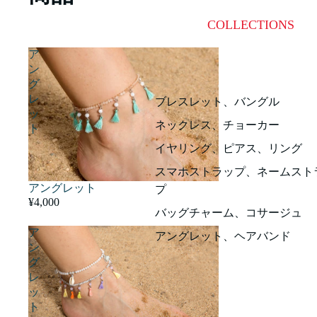
COLLECTIONS
ア
ン
グ
レ
ブレスレット、バングル
ッ
ネックレス、チョーカー
ト
イヤリング、ピアス、リング
スマホストラップ、ネームスト
アングレット
プ
¥4,000
バッグチャーム、コサージュ
ア
アングレット、ヘアバンド
ン
グ
レ
ッ
ト