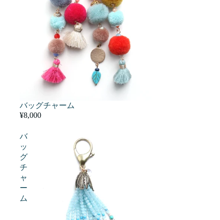
バッグチャーム
¥8,000
バ
ッ
グ
チ
ャ
ー
ム