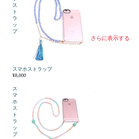
ス
ト
ラ
ッ
プ
さらに表示する
スマホストラップ
¥8,000
ス
マ
ホ
ス
ト
ラ
ッ
プ