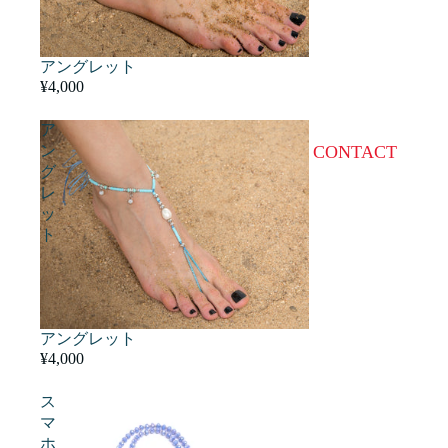
アングレット
¥4,000
ア
CONTACT
ン
グ
レ
ッ
ト
アングレット
¥4,000
ス
マ
ホ